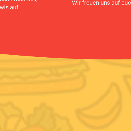
Wir freuen uns auf euc
wls auf.