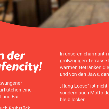
n der
In unseren charmant-r
großzügigen Terrasse k
fencity!
warmen Getränken die
und von den Jaws, den
zwungener
„Hang Loose“ ist nicht
urfkitchen eine
sondern auch Motto der 
 und Bar.
bleib locker.
euch Frühstück,